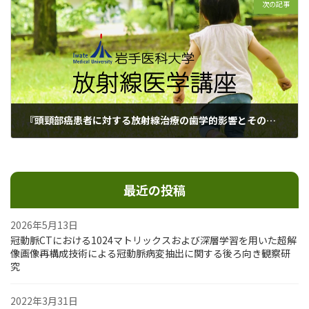
次の記事
『頭頸部癌患者に対する放射線治療の歯学的影響とその原因因子を検討する後ろ向き試験』のおしらせ
2018年11月30日
最近の投稿
2026年5月13日
冠動脈CTにおける1024マトリックスおよび深層学習を用いた超解
像画像再構成技術による冠動脈病変抽出に関する後ろ向き観察研
究
2022年3月31日