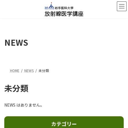
コ
ナ
ン
ビ
テ
ゲ
ン
ー
ツ
シ
へ
ョ
ス
ン
NEWS
キ
に
ッ
移
プ
動
HOME
NEWS
未分類
未分類
NEWS はありません。
カテゴリー