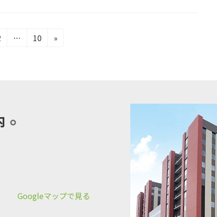
固
固
2
…
10
»
定
定
ペ
ペ
ー
ー
ジ
ジ
内
Googleマップで見る