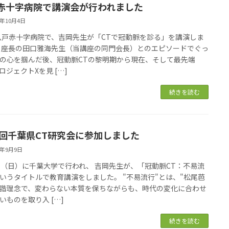
赤十字病院で講演会が行われました
5年10月4日
1 八戸赤十字病院で、吉岡先生が「CTで冠動脈を診る」を講演しま
 座長の田口雅海先生（当講座の同門会長）とのエピソードでぐっ
の心を掴んだ後、冠動脈CTの黎明期から現在、そして最先端
ロジェクトXを見 […]
続きを読む
5回千葉県CT研究会に参加しました
5年9月9日
日（日）に千葉大学で行われ、 吉岡先生が、「冠動脈CT：不易流
いうタイトルで教育講演をしました。 "不易流行"とは、"松尾芭
諧理念で、変わらない本質を保ちながらも、時代の変化に合わせ
いものを取り入 […]
続きを読む