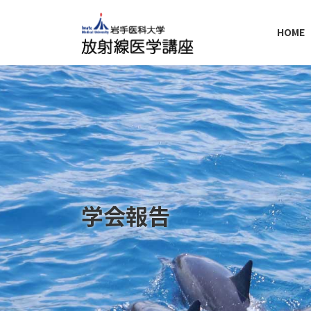
コ
ナ
ン
ビ
HOME
テ
ゲ
ン
ー
ツ
シ
へ
ョ
ス
ン
キ
に
ッ
移
プ
動
学会報告