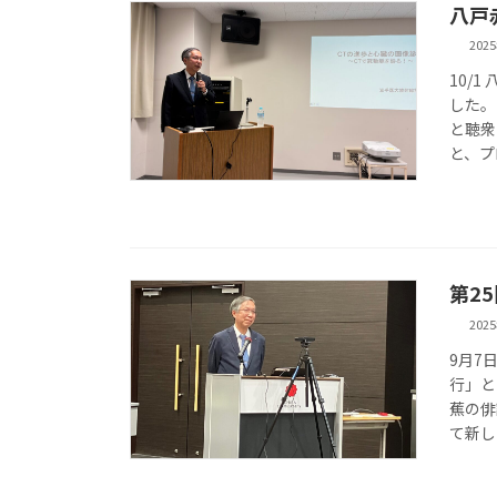
八戸
202
10/
した。
と聴衆
と、プ
第2
202
9月7
行」と
蕉の俳
て新し