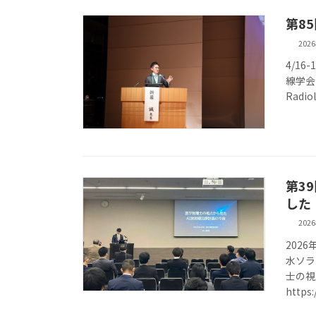
第8
202
4/1
線学会 
Radiol
第3
した
202
202
水ソラ
士の視
https: