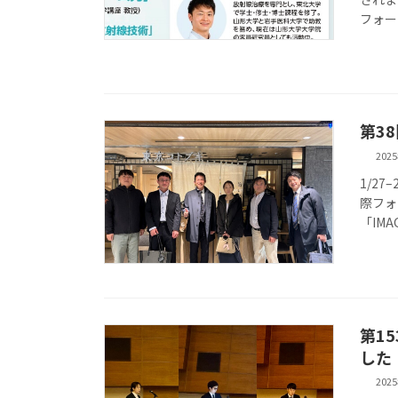
フォー
第3
202
1/2
際フォ
「IMA
第1
した
202