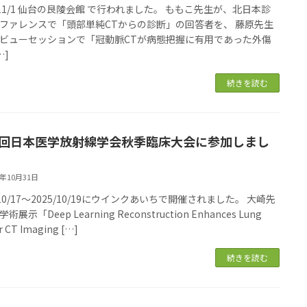
5/11/1 仙台の艮陵会館 で行われました。 ももこ先生が、北日本診
ファレンスで「頭部単純CTからの診断」の回答者を、 藤原先生
ビューセッションで「冠動脈CTが病態把握に有用であった外傷
…]
続きを読む
1回日本医学放射線学会秋季臨床大会に参加しまし
5年10月31日
/10/17～2025/10/19にウインクあいちで開催されました。 大崎先
展示「Deep Learning Reconstruction Enhances Lung
r CT Imaging […]
続きを読む