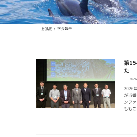
HOME
学会報告
第1
た
202
202
が当番
ンファ
ももこ