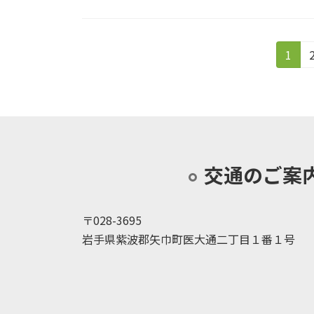
投
固
1
定
稿
ペ
の
ー
ジ
ペ
ー
交通のご案
ジ
送
〒028-3695
岩手県紫波郡矢巾町医大通二丁目１番１号
り