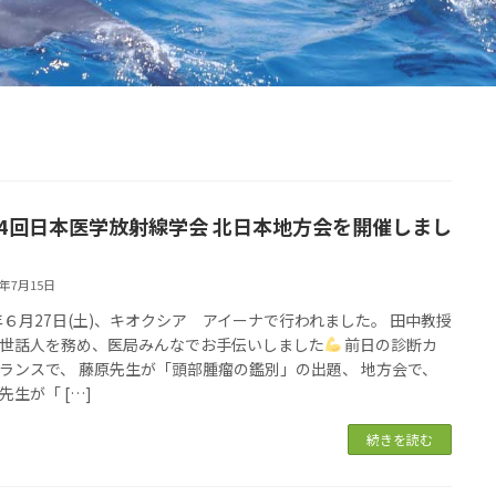
54回⽇本医学放射線学会 北⽇本地⽅会を開催しまし
6年7月15日
6年６月27日(土)、キオクシア アイーナで行われました。 田中教授
世話人を務め、医局みんなでお手伝いしました
前日の診断カ
ランスで、 藤原先生が「頭部腫瘤の鑑別」の出題、 地方会で、
先生が「 […]
続きを読む