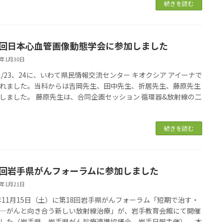
続きを読む
6回日本心血管画像動態学会に参加しました
6年1月30日
6/1/23、24に、いわて県民情報交流センター キオクシア アイーナで
れました。当科からは吉岡先生、田中先生、折居先生、藤原先生
しました。 藤原先生は、合同企画セッション 循環器&放射線の二
続きを読む
8回岩手県がんフォーラムに参加しました
6年1月21日
5年11月15日（土）に第18回岩手県がんフォーラム「短期で治す・
―がんと向き合う新しい放射線治療」が、岩手教育会館にて開催
した（岩手県、岩手県がん診療連携協議会、岩手日報主催）。 本