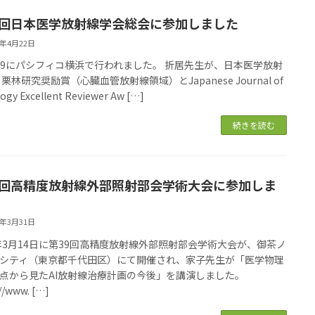
5回日本医学放射線学会総会に参加しました
6年4月22日
6-19にパシフィコ横浜で行われました。 折居先生が、日本医学放射
栗林研究奨励賞（心臓血管放射線領域）とJapanese Journal of
ogy Excellent Reviewer Aw […]
続きを読む
9回高精度放射線外部照射部会学術大会に参加しま
6年3月31日
6年3月14日に第39回高精度放射線外部照射部会学術大会が、御茶ノ
シティ（東京都千代田区）にて開催され、家子先生が「医学物理
点から見たAI放射線治療計画の今後」を講演しました。
//www. […]