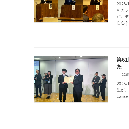
202
断カン
が、デ
性心 [
第6
た
202
2025
生が、学術
Cance