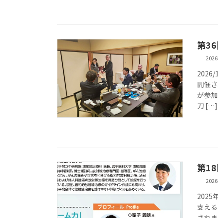
第3
202
202
開催さ
が参加
刀 […]
第1
202
202
支える
されま