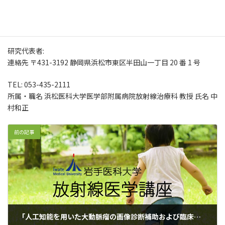
TEL: 019-613-7111(内線 6322)
所属・職名 岩手医科大学放射線医学講座/ 放射線治療科 教授 氏名
中村隆二
研究代表者:
連絡先 〒431-3192 静岡県浜松市東区半田山一丁目 20 番 1 号
TEL: 053-435-2111
所属・職名 浜松医科大学医学部附属病院放射線治療科 教授 氏名 中
村和正
前の記事
「人工知能を用いた大動脈瘤の画像診断補助および臨床意思決定支援システムの確立」の研究のお知らせ