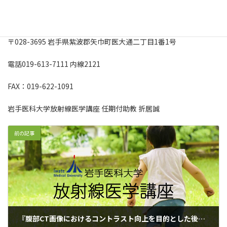
照会先および研究への利用を拒否する場合の連絡先：
〒028-3695 岩手県紫波郡矢巾町医大通二丁目1番1号
電話019-613-7111 内線2121
FAX：019-622-1091
岩手医科大学放射線医学講座 任期付助教 折居誠
前の記事
『腹部CT画像におけるコントラスト向上を目的とした後ろ向き画像解析研究』のおしらせ