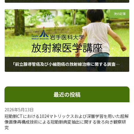
2019年10月11日
次の記事
「前立腺導管癌及び小細胞癌の放射線治療に関する調査研究」のお知らせ
2020年2月21日
最近の投稿
2026年5月13日
冠動脈CTにおける1024マトリックスおよび深層学習を用いた超解
像画像再構成技術による冠動脈病変抽出に関する後ろ向き観察研
究