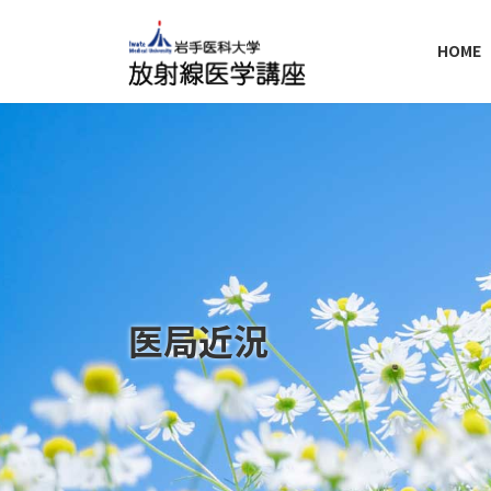
コ
ナ
ン
ビ
HOME
テ
ゲ
ン
ー
ツ
シ
へ
ョ
ス
ン
キ
に
ッ
移
プ
動
医局近況