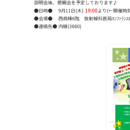
説明会後、懇親会を予定しております♪
19:00
●日時● 9月11日(木)
より(←開催時刻
●会場● 西病棟6階 放射線科医局ｶﾝﾌｧﾗﾝｽﾙ
●連絡先● 内線(3660)