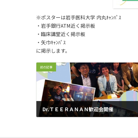
※ポスターは岩手医科大学 内丸ｷｬﾝﾊﾟｽ
・岩手銀行ATM近く掲示板
・臨床講堂近く掲示板
・矢巾ｷｬﾝﾊﾟｽ
に掲示します。
前の記事
Dr.ＴＥＥＲＡＮＡＮ歓迎会開催
2014年5月30日