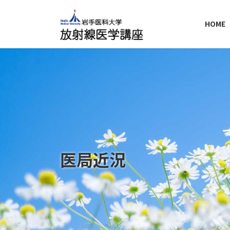
コ
ナ
ン
ビ
HOME
テ
ゲ
ン
ー
ツ
シ
へ
ョ
ス
ン
キ
に
ッ
移
プ
動
医局近況