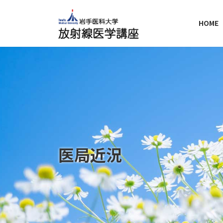
コ
ナ
ン
ビ
HOME
テ
ゲ
ン
ー
ツ
シ
へ
ョ
ス
ン
キ
に
ッ
移
プ
動
医局近況