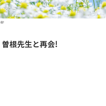
会!
 曽根先生と再会!