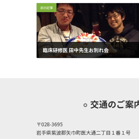
前の記事
臨床研修医 田中先生お別れ会
2014年2月3日
交通のご案
〒028-3695
岩手県紫波郡矢巾町医大通二丁目１番１号