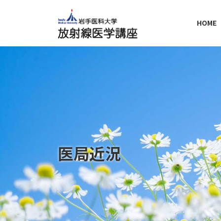
コ
ナ
ン
ビ
HOME
テ
ゲ
ン
ー
ツ
シ
へ
ョ
ス
ン
キ
に
ッ
移
プ
動
医局近況